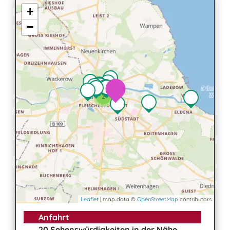
+
−
2
3
Leaflet
| map data ©
OpenStreetMap
contributors
Anfahrt
20 Sehenswürdigkeiten in der Nähe