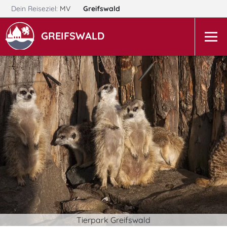
Dein Reiseziel:
MV
Greifswald
GREIFSWALD
Tierpark Greifswald