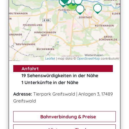
3
4
Leaflet
| map data ©
OpenStreetMap
contributors
Anfahrt
19 Sehenswürdigkeiten in der Nähe
1 Unterkünfte in der Nähe
Adresse:
Tierpark Greifswald
|
Anlagen 3, 17489
Greifswald
Bahnverbindung & Preise