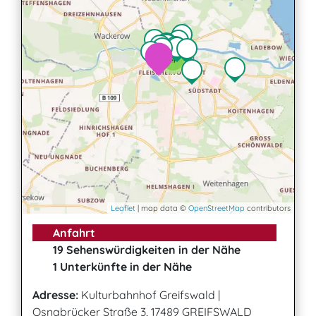
2
4
Leaflet
| map data ©
OpenStreetMap
contributors
Anfahrt
19 Sehenswürdigkeiten in der Nähe
1 Unterkünfte in der Nähe
Adresse:
Kulturbahnhof Greifswald
|
Osnabrücker Straße 3, 17489 GREIFSWALD