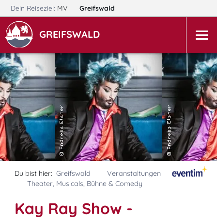
Dein Reiseziel:
MV
Greifswald
GREIFSWALD
Du bist hier:
Greifswald
Veranstaltungen
Theater, Musicals, Bühne & Comedy
Kay Ray Show -