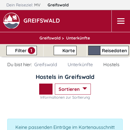
Dein Reiseziel:
MV
Greifswald
GREIFSWALD
Greifswald >
Unterkünfte
Filter
1
Karte
Reisedaten
Du bist hier:
Greifswald
Unterkünfte
Hostels
Hostels in Greifswald
Sortieren
Informationen zur Sortierung
Keine passenden Einträge im Kartenausschnitt