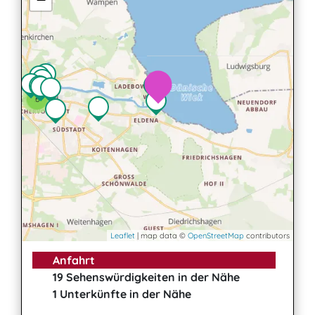
3
6
Leaflet
| map data ©
OpenStreetMap
contributors
Anfahrt
19 Sehenswürdigkeiten in der Nähe
1 Unterkünfte in der Nähe