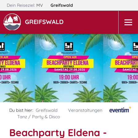
Dein Reiseziel:
MV
Greifswald
GREIFSWALD
Du bist hier:
Greifswald
Veranstaltungen
Tanz / Party & Disco
Beachparty Eldena -