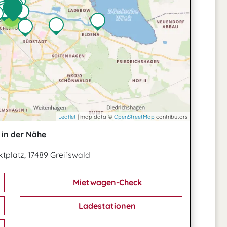
2
3
Leaflet
| map data ©
OpenStreetMap
contributors
in der Nähe
tplatz, 17489 Greifswald
Mietwagen-Check
Ladestationen