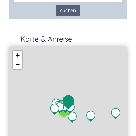
suchen
Karte & Anreise
+
−
2
3