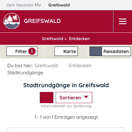
Dein Reiseziel:
MV
Greifswald
GREIFSWALD
Greifswald >
Entdecken
Filter
1
Karte
Reisedaten
Du bist hier:
Greifswald
Entdecken
Stadtrundgänge
Stadtrundgänge in Greifswald
Sortieren
Informationen zur Sortierung
1 - 1 von 1 Einträgen angezeigt